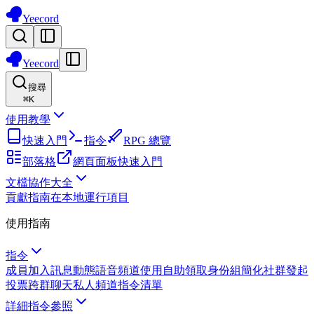
Yeecord
Yeecord
搜尋
⌘
K
使用教學
快速入門
指令
RPG 總覽
部落格
網頁面板
快速入門
文檔協作大全
貢獻指南
在本地運行項目
使用指南
指令
成員加入訊息
動態語音頻道
使用自助領取身份組簡化社群
發起
投票
跨群聊天
私人頻道
指令清單
詳細指令參照