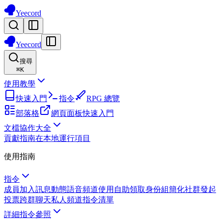
Yeecord
Yeecord
搜尋
⌘
K
使用教學
快速入門
指令
RPG 總覽
部落格
網頁面板
快速入門
文檔協作大全
貢獻指南
在本地運行項目
使用指南
指令
成員加入訊息
動態語音頻道
使用自助領取身份組簡化社群
發起
投票
跨群聊天
私人頻道
指令清單
詳細指令參照